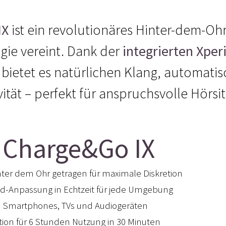
IX
ist ein revolutionäres Hinter-dem-Ohr
gie vereint. Dank der
integrierten Xper
bietet es natürlichen Klang, automati
ität – perfekt für anspruchsvolle Hörsi
e Charge&Go IX
nter dem Ohr getragen für maximale Diskretion
nd-Anpassung in Echtzeit für jede Umgebung
zu Smartphones, TVs und Audiogeräten
tion für 6 Stunden Nutzung in 30 Minuten